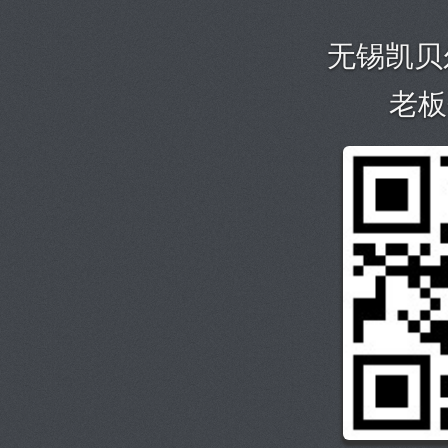
无锡凯贝
老板