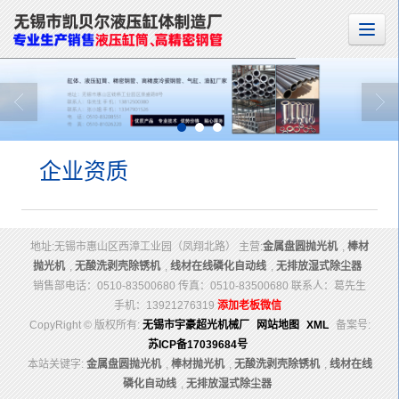
企业资质
地址:无锡市惠山区西漳工业园（凤翔北路） 主营:
金属盘圆抛光机
,
棒材
抛光机
,
无酸洗剥壳除锈机
,
线材在线磷化自动线
,
无排放湿式除尘器
销售部电话：0510-83500680 传真：0510-83500680 联系人：葛先生
手机：13921276319
添加老板微信
CopyRight © 版权所有:
无锡市宇豪超光机械厂
网站地图
XML
备案号:
苏ICP备17039684号
本站关键字:
金属盘圆抛光机
,
棒材抛光机
,
无酸洗剥壳除锈机
,
线材在线
磷化自动线
,
无排放湿式除尘器